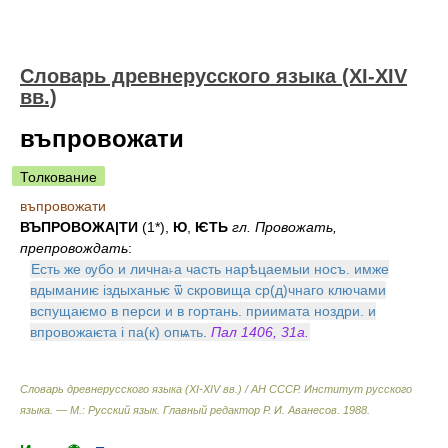
Словарь древнерусского языка (XI-XIV
вв.)
въпровожати
Толкование
въпровожати
ВЪПРОВОЖА|ТИ
(1*),
Ю
,
ѤТЬ
гл. Провожать,
препровождать
:
Есть же ѹбо и лична˫а часть нарѣцаемыи носъ. имже
вдыманиѥ іздыханьѥ ѿ скровища ср(д)чнаго ключами
вспущаѥмо в перси и в гортань. приимата ноздри. и
впровожаѥта і па(к) опѩть.
Пал 1406, 31а.
Словарь древнерусского языка (XI-XIV вв.) / АН СССР. Институт русского
языка. — М.: Русский язык
.
Главный редактор Р. И. Аванесов
.
1988
.